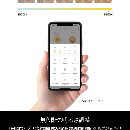
無段階の明るさ調整
Yeelightアプリ端末は輝度0.1lm～1800lmの間の無段階調節をサ