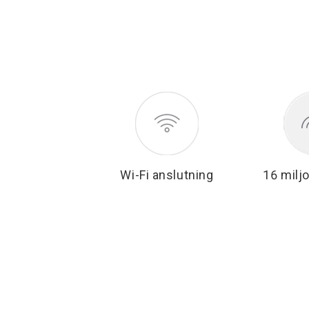
Wi-Fi anslutning
16 milj
Bra bel
Den nya generationen av Yee
optiska och elektronisk