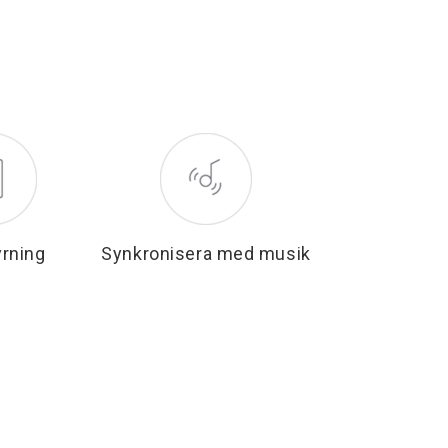
yrning
Synkronisera med musik
brukning
e ljuspärlor och otptimerade
fekten är på 94 lm/W och