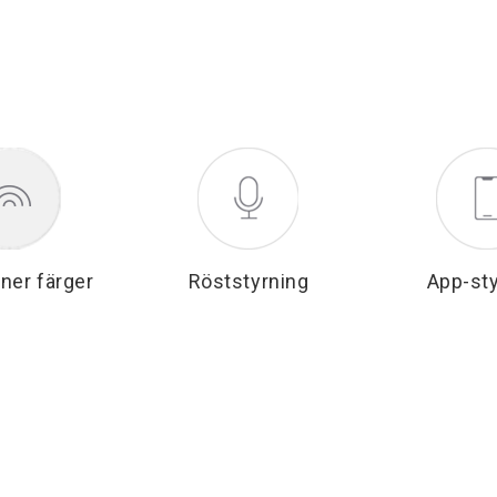
oner färger
Röststyrning
App-st
ysning med lägre energiför
light Smart LED-lampor är utrustade med integrerad
a lösningar för ett jämnt och färgstarkt ljus. Ljusef